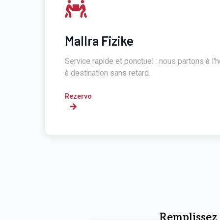
Mallra Fizike
Service rapide et ponctuel : nous partons à l
à destination sans retard.
Rezervo
Remplissez 