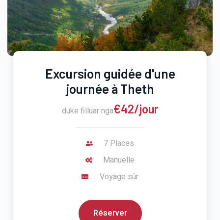
Excursion guidée d'une
journée à Theth
€42/jour
duke filluar nga
7 Places
Manuelle
Voyage sûr
Réserver