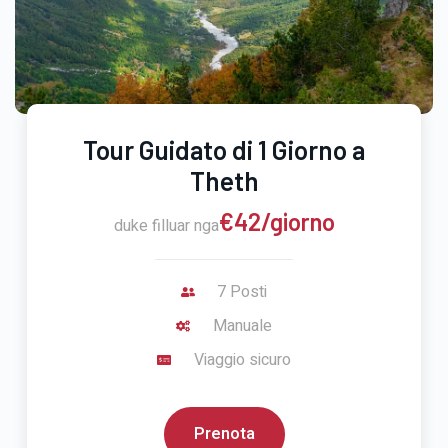
Tour Guidato di 1 Giorno a
Theth
€42/giorno
duke filluar nga
7 Posti
Manuale
Viaggio sicuro
Prenota