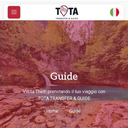
S
k
i
p
t
o
c
o
n
t
Guide
e
n
t
Visita Theth prenotando il tuo viaggio con
TOTA TRANSFER & GUIDE
Home
Guide