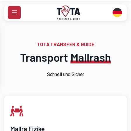
S
k
i
p
t
o
TOTA TRANSFER & GUIDE
c
Transport
Mallrash
o
n
t
Schnell und Sicher
e
n
t
Mallra Fizike