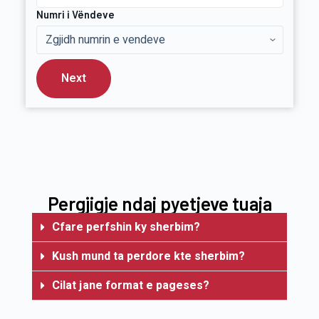
Numri i Vëndeve
Next
Pergjigje ndaj pyetjeve tuaja
Cfare perfshin ky sherbim?
Kush mund ta perdore kte sherbim?
Cilat jane format e pageses?