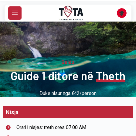
S
k
i
p
t
o
c
o
Guida
n
Guide 1 ditore në
Theth
t
e
n
Duke nisur nga €42/person
t
Nisja
Orari i nisjes: rreth ores 07.00 AM