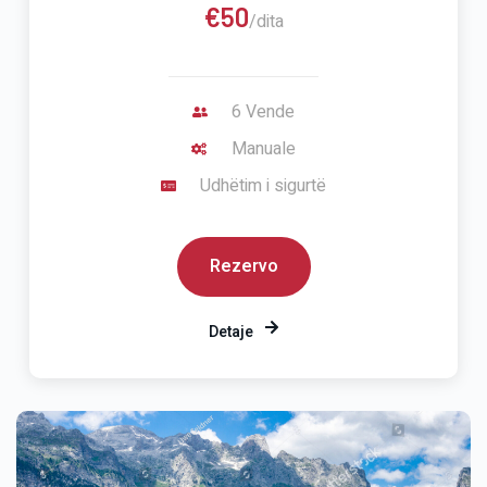
€50
/dita
6 Vende
Manuale
Udhëtim i sigurtë
Rezervo
Detaje